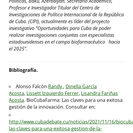
Políticas, Bakú, Azerbaiyán. Secretario Académico,
Profesor e Investigador Titular del Centro de
Investigaciones de Política Internacional de la República
de Cuba. (CIPI), actualmente es líder del proyecto
investigativo
“Oportunidades para Cuba de poder
realizar investigaciones conjuntas con especialistas
estadounidenses en el campo biofarmacéutico hacia
el 2025”.
Bibliografía.
Alonso Falcón
Randy
,
Dinella García
Acosta
,
Lissett Izquierdo Ferrer
,
Lisandra Fariñas
Acosta
. BioCubaFarma: Las claves para una exitosa
gestión de la innovación. Consultar en:
http://www.cubadebate.cu/noticias/2021/11/16/biocub
las-claves-para-una-exitosa-gestion-de-la-