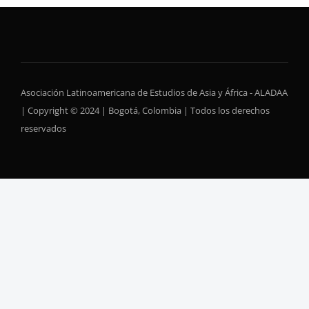
Asociación Latinoamericana de Estudios de Asia y África - ALADAA
| Copyright © 2024 | Bogotá, Colombia | Todos los derechos
reservados