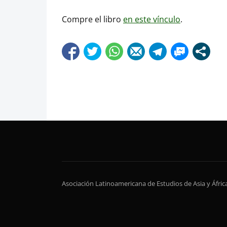
Compre el libro
en este vínculo
.
Asociación Latinoamericana de Estudios de Asia y Áfri