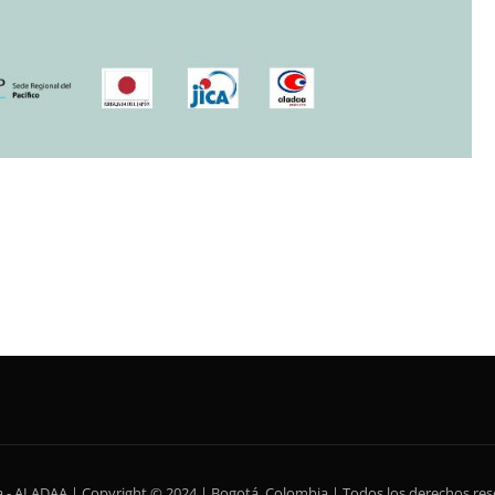
ca - ALADAA | Copyright © 2024 | Bogotá, Colombia | Todos los derechos re