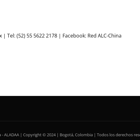
 Tel: (52) 55 5622 2178 | Facebook: Red ALC-China
ca - ALADAA | Copyright © 2024 | Bogotá, Colombia | Todos los derechos re