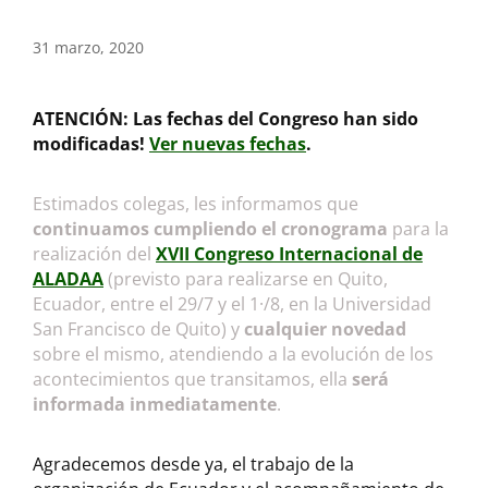
31 marzo, 2020
ATENCIÓN: Las fechas del Congreso han sido
modificadas!
Ver nuevas fechas
.
Estimados colegas, les informamos que
continuamos cumpliendo el cronograma
para la
realización del
XVII Congreso Internacional de
ALADAA
(previsto para realizarse en Quito,
Ecuador, entre el 29/7 y el 1·/8, en la Universidad
San Francisco de Quito) y
cualquier novedad
sobre el mismo, atendiendo a la evolución de los
acontecimientos que transitamos, ella
será
informada inmediatamente
.
Agradecemos desde ya, el trabajo de la