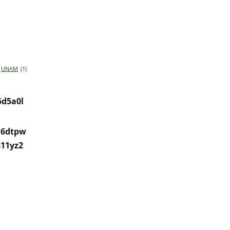
UNAM
(1)
5d5a0l
a6dtpw
411yz2