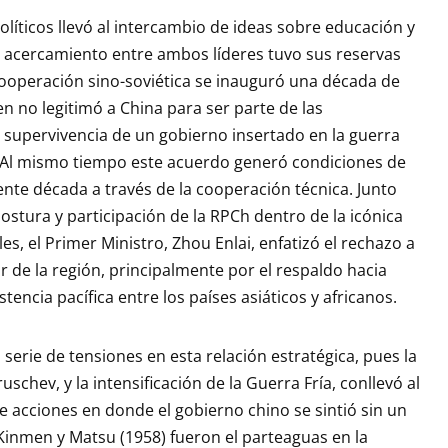
líticos llevó al intercambio de ideas sobre educación y
el acercamiento entre ambos líderes tuvo sus reservas
a cooperación sino-soviética se inauguró una década de
en no legitimó a China para ser parte de las
a supervivencia de un gobierno insertado en la guerra
. Al mismo tiempo este acuerdo generó condiciones de
iente década a través de la cooperación técnica. Junto
postura y participación de la RPCh dentro de la icónica
s, el Primer Ministro, Zhou Enlai, enfatizó el rechazo a
de la región, principalmente por el respaldo hacia
tencia pacífica entre los países asiáticos y africanos.
erie de tensiones en esta relación estratégica, pues la
schev, y la intensificación de la Guerra Fría, conllevó al
de acciones en donde el gobierno chino se sintió sin un
inmen y Matsu (1958) fueron el parteaguas en la