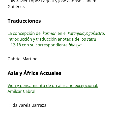
Luis Xavier López Farjeat y José Alfonso Ganem
Gutiérrez
Traducciones
La concepción del
karman
en el
Pātañjalayogaśāstra
.
Introducción y traducción anotada de los
sūtra
II,12-18 con su correspondiente
bhāṣya
Gabriel Martino
Asia y África Actuales
Vida y pensamiento de un africano excepcional:
Amílcar Cabral
Hilda Varela Barraza