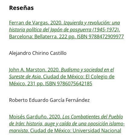
Reseñas
Ferran de Vargas. 2020.
Izquierda y revolución: una
historia política del Japón de posguerra (1945-1972)
.
Barcelona: Bellaterra. 222 pp. ISBN 9788472909977
Alejandro Chirino Castillo
John A. Marston. 2020.
Budismo y sociedad en el
Sureste de Asia
. Ciudad de México: El Colegio de
México. 231 pp. ISBN 9786075642185
Roberto Eduardo García Fernández
Moisés Garduño. 2020.
Los Combatientes del Pueblo
de Irán: historia, auge y caída de una oposición islamo-
marxista
. Ciudad de México: Universidad Nacional